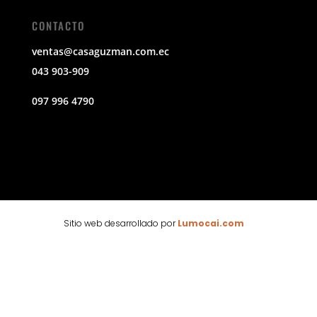
CONTACTO
ventas@casaguzman.com.ec
043 903-909
097 996 4790
Sitio web desarrollado por
Lumocai.com
🕶