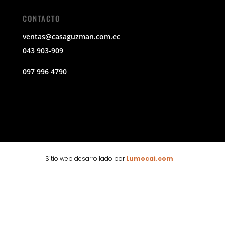
CONTACTO
ventas@casaguzman.com.ec
043 903-909
097 996 4790
Sitio web desarrollado por
Lumocai.com
🕶