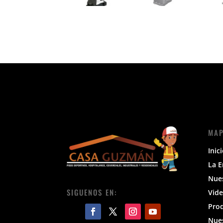
MAP
Inic
La 
Nue
SIGUENOS EN:
Vide
Pro
Nues