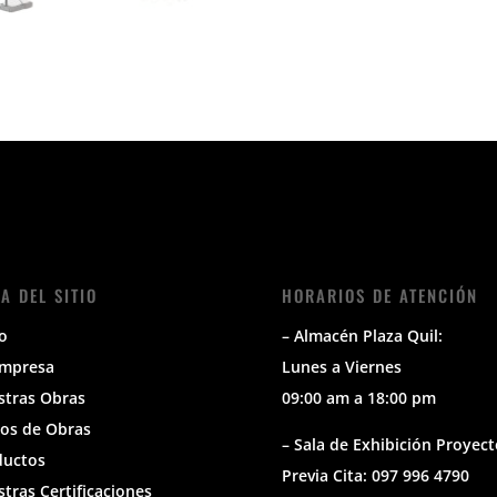
A DEL SITIO
HORARIOS DE ATENCIÓN
io
– Almacén Plaza Quil:
Empresa
Lunes a Viernes
stras Obras
09:00 am a 18:00 pm
os de Obras
– Sala de Exhibición Proyect
ductos
Previa Cita: 097 996 4790
tras Certificaciones