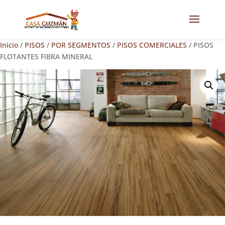
Inicio
/
PISOS
/
POR SEGMENTOS
/
PISOS COMERCIALES
/ PISOS
FLOTANTES FIBRA MINERAL