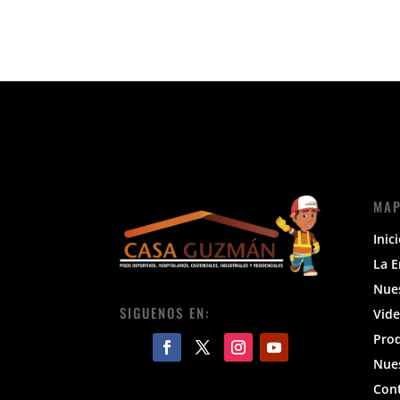
MAP
Inic
La 
Nue
SIGUENOS EN:
Vide
Pro
Nues
Con