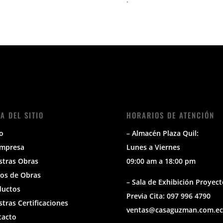
A DEL SITIO
HORARIOS DE ATENCIÓN
io
– Almacén Plaza Quil:
Empresa
Lunes a Viernes
stras Obras
09:00 am a 18:00 pm
os de Obras
– Sala de Exhibición Proyect
ductos
Previa Cita: 097 996 4790
tras Certificaciones
ventas@casaguzman.com.ec
tacto