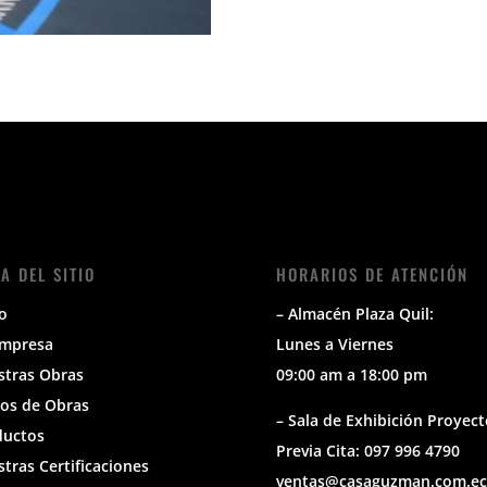
A DEL SITIO
HORARIOS DE ATENCIÓN
io
– Almacén Plaza Quil:
Empresa
Lunes a Viernes
stras Obras
09:00 am a 18:00 pm
os de Obras
– Sala de Exhibición Proyect
ductos
Previa Cita: 097 996 4790
tras Certificaciones
ventas@casaguzman.com.ec