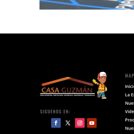
MAP
Inic
La 
Nue
SIGUENOS EN:
Vide
Pro
Nues