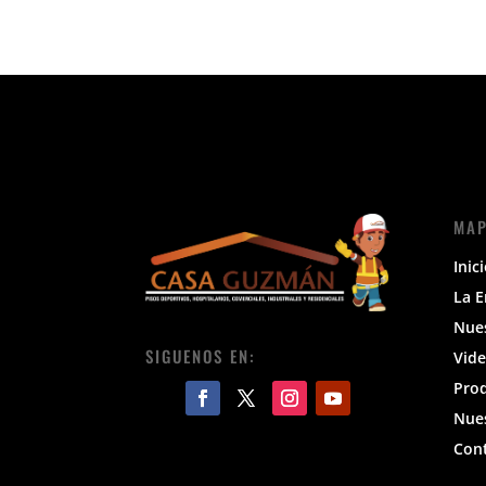
MAP
Inic
La 
Nue
SIGUENOS EN:
Vide
Pro
Nues
Con