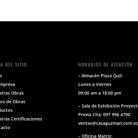
A DEL SITIO
HORARIOS DE ATENCIÓN
io
– Almacén Plaza Quil:
Empresa
Lunes a Viernes
stras Obras
09:00 am a 18:00 pm
os de Obras
– Sala de Exhibición Proyect
ductos
Previa Cita: 097 996 4790
tras Certificaciones
ventas@casaguzman.com.ec
tacto
– Oficina Matriz: