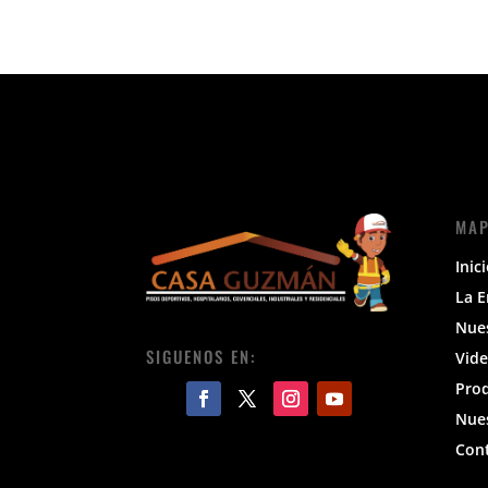
MAP
Inic
La 
Nue
SIGUENOS EN:
Vide
Pro
Nues
Con