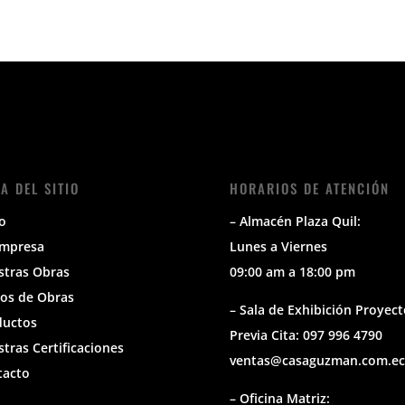
A DEL SITIO
HORARIOS DE ATENCIÓN
io
– Almacén Plaza Quil:
Empresa
Lunes a Viernes
stras Obras
09:00 am a 18:00 pm
os de Obras
– Sala de Exhibición Proyect
ductos
Previa Cita: 097 996 4790
tras Certificaciones
ventas@casaguzman.com.ec
tacto
– Oficina Matriz: