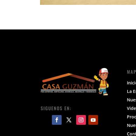
MAP
Inic
La 
Nue
SIGUENOS EN:
Vide
Pro
Nues
Con