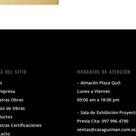
A DEL SITIO
HORARIOS DE ATENCIÓN
io
– Almacén Plaza Quil:
Empresa
Lunes a Viernes
stras Obras
09:00 am a 18:00 pm
os de Obras
– Sala de Exhibición Proyect
ductos
Previa Cita: 097 996 4790
tras Certificaciones
ventas@casaguzman.com.ec
tacto