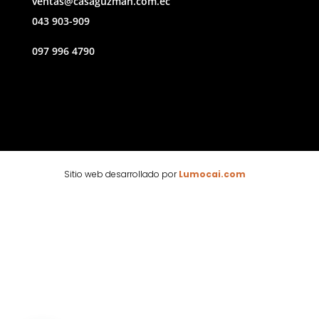
ventas@casaguzman.com.ec
043 903-909
097 996 4790
Sitio web desarrollado por
Lumocai.com
🕶