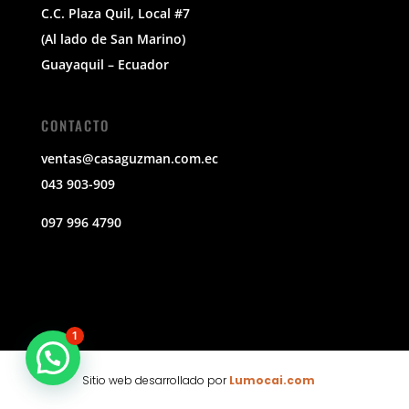
C.C. Plaza Quil, Local #7
(Al lado de San Marino)
Guayaquil – Ecuador
CONTACTO
ventas@casaguzman.com.ec
043 903-909
097 996 4790
1
Sitio web desarrollado por
Lumocai.com
🕶