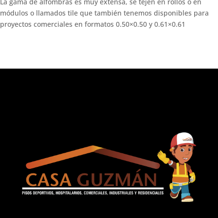
La gama de alfombras es muy extensa, se tejen en rollos o en
módulos o llamados tile que también tenemos disponibles para
proyectos comerciales en formatos 0.50×0.50 y 0.61×0.61