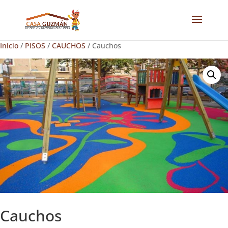
Inicio
/
PISOS
/
CAUCHOS
/ Cauchos
Cauchos