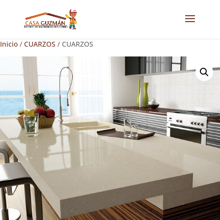
Inicio
/
CUARZOS
/ CUARZOS