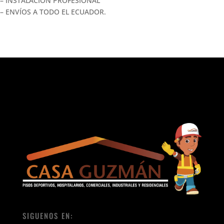
– INSTALACIÓN PROFESIONAL
– ENVÍOS A TODO EL ECUADOR.
SIGUENOS EN: