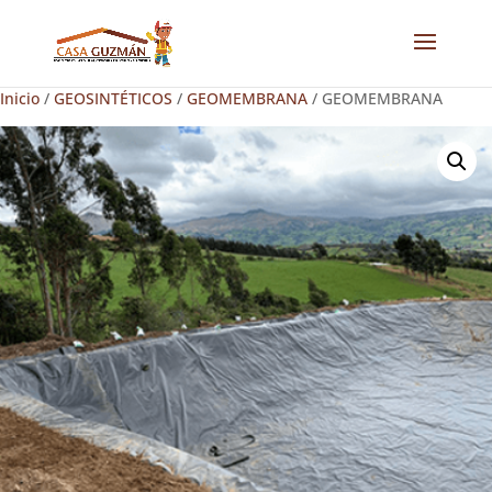
Inicio
/
GEOSINTÉTICOS
/
GEOMEMBRANA
/ GEOMEMBRANA