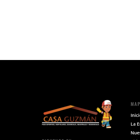
MAP
Inic
La 
Nue