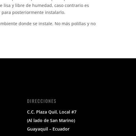
e lisa y libre de humedad, caso contrario es
r para posteriormente instalarlo.
ambiente donde se instale. No más polillas y no
DIRECCIONES
C.C. Plaza Quil, Local #7
(Al lado de San Marino)
Guayaquil – Ecuador