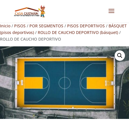
Inicio
/
PISOS
/
POR SEGMENTOS
/
PISOS DEPORTIVOS
/
BÁSQUET
(pisos deportivos)
/
ROLLO DE CAUCHO DEPORTIVO (básquet)
/
ROLLO DE CAUCHO DEPORTIVO