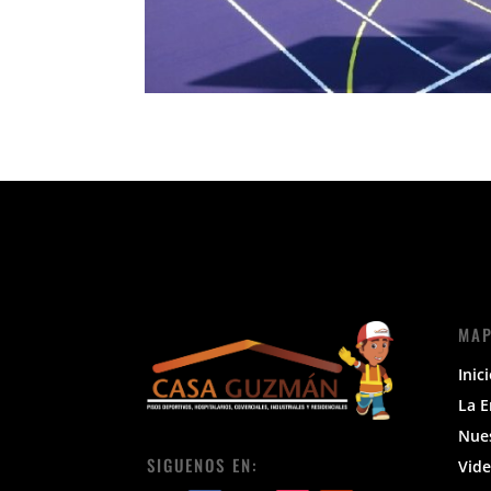
MAP
Inic
La 
Nue
SIGUENOS EN:
Vide