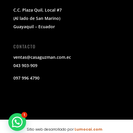
C.C. Plaza Quil, Local #7
(Al lado de San Marino)
Guayaquil – Ecuador
CONTACTO
ventas@casaguzman.com.ec
043 903-909
097 996 4790
1
Sitio web desarrollado por
Lumocai.com
🕶