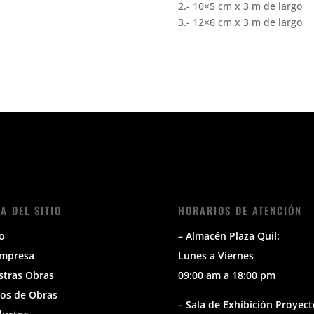
2.- 10×5 cm x 3 m de largo
3.- 12×6 cm x 3 m de largo
A DEL SITIO
HORARIOS DE ATENCIÓN
io
– Almacén Plaza Quil:
Empresa
Lunes a Viernes
stras Obras
09:00 am a 18:00 pm
os de Obras
– Sala de Exhibición Proyect